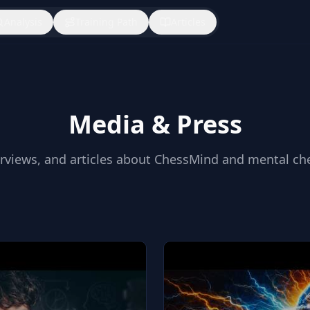
Analysis
Training Path
Articles
Media & Press
erviews, and articles about ChessMind and mental che