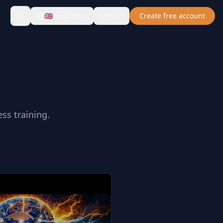
🇬🇧
English
Sign In
Create free account
ss training.