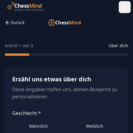
Chess
Mind
MENTAL PERFORMANCE
Chess
Mind
Zurück
Schritt
1
von
5
Über dich
Erzähl uns etwas über dich
Diese Angaben helfen uns, deinen Blueprint zu
personalisieren.
Geschlecht *
Männlich
Weiblich